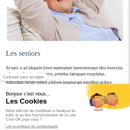
Les seniors
At nunc si ad aliquem bene nummatum tumentemque ideo honestus
advena salutatum introieris, primitus tamquam exoptatus.
Admodum mirum videre plebem innumeram mentibus ardore
quodam infuso cum dimicationum curulium eventu pendentem. haec
similiaque memorabile nihil vel serium agi Romae permittunt. ergo
redeundum ad textum.Et quoniam apud eos ut in capite mundi
morborum.