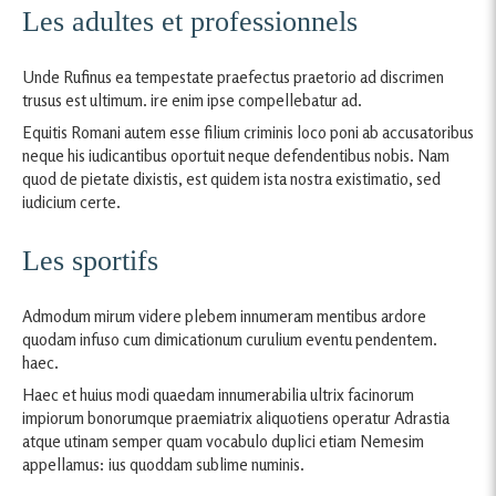
Les adultes et professionnels
Unde Rufinus ea tempestate praefectus praetorio ad discrimen
trusus est ultimum. ire enim ipse compellebatur ad.
Equitis Romani autem esse filium criminis loco poni ab accusatoribus
neque his iudicantibus oportuit neque defendentibus nobis. Nam
quod de pietate dixistis, est quidem ista nostra existimatio, sed
iudicium certe.
Les sportifs
Admodum mirum videre plebem innumeram mentibus ardore
quodam infuso cum dimicationum curulium eventu pendentem.
haec.
Haec et huius modi quaedam innumerabilia ultrix facinorum
impiorum bonorumque praemiatrix aliquotiens operatur Adrastia
atque utinam semper quam vocabulo duplici etiam Nemesim
appellamus: ius quoddam sublime numinis.