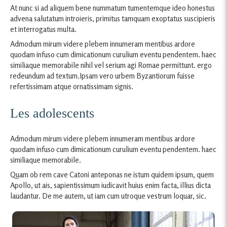
At nunc si ad aliquem bene nummatum tumentemque ideo honestus
advena salutatum introieris, primitus tamquam exoptatus suscipieris
et interrogatus multa.
Admodum mirum videre plebem innumeram mentibus ardore
quodam infuso cum dimicationum curulium eventu pendentem. haec
similiaque memorabile nihil vel serium agi Romae permittunt. ergo
redeundum ad textum.Ipsam vero urbem Byzantiorum fuisse
refertissimam atque ornatissimam signis.
Les adolescents
Admodum mirum videre plebem innumeram mentibus ardore
quodam infuso cum dimicationum curulium eventu pendentem. haec
similiaque memorabile.
Quam ob rem cave Catoni anteponas ne istum quidem ipsum, quem
Apollo, ut ais, sapientissimum iudicavit huius enim facta, illius dicta
laudantur. De me autem, ut iam cum utroque vestrum loquar, sic.